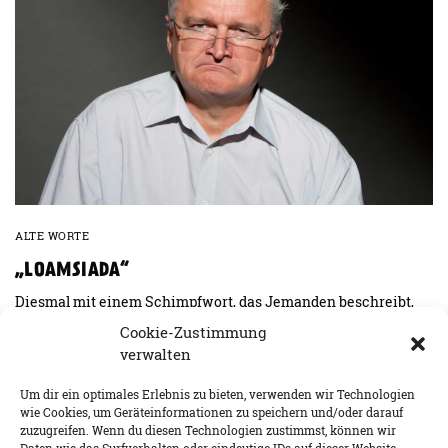
ALTE WORTE
„LOAMSIADA“
Diesmal mit einem Schimpfwort, das Jemanden beschreibt,
der nichts auf die Reihe kriegt. Jede/r kennt…
Cookie-Zustimmung
verwalten
BY
KARL-HEINZ SCHOPPA
25. JULI 2023
1 MIN READ
0 SHARES
Um dir ein optimales Erlebnis zu bieten, verwenden wir Technologien
wie Cookies, um Geräteinformationen zu speichern und/oder darauf
zuzugreifen. Wenn du diesen Technologien zustimmst, können wir