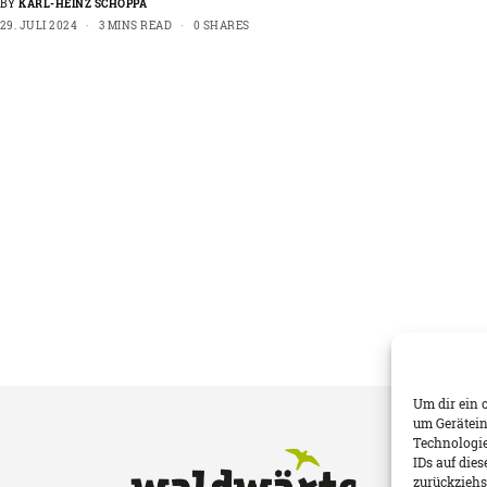
BY
KARL-HEINZ SCHOPPA
29. JULI 2024
3 MINS READ
0 SHARES
Um dir ein 
um Gerätein
Technologie
IDs auf die
zurückziehs