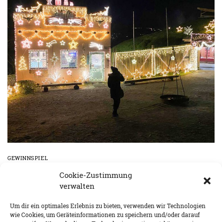
GEWINNSPIEL
GEWINSPIEL - WINTERZAUBER IN DER
Cookie-Zustimmung
WESTERNSTADT
verwalten
BY
KARL-HEINZ SCHOPPA
Um dir ein optimales Erlebnis zu bieten, verwenden wir Technologien
3. DEZEMBER 2024
1 MIN READ
0 SHARES
wie Cookies, um Geräteinformationen zu speichern und/oder darauf