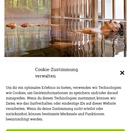
FREIZEIT & URLAUB
,
WELLNESS
Cookie-Zustimmung
LEBENSQUALITÄT PUR!
verwalten
BY
BERNHARD DORFMEISTER
Um dir ein optimales Erlebnis zu bieten, verwenden wir Technologien
27. MÄRZ 2024
2 MINS READ
0 SHARES
wie Cookies, um Geräteinformationen zu speichern und/oder darauf
zuzugreifen. Wenn du diesen Technologien zustimmst, können wir
FEATURED POSTS
Daten wie das Surfverhalten oder eindeutige IDs auf dieser Website
verarbeiten. Wenn du deine Zustimmung nicht erteilst oder
zurückziehst, können bestimmte Merkmale und Funktionen
beeinträchtigt werden.