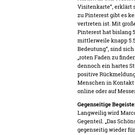
www.instagram.com/h
www.etsy.com/de/sho
SHARE