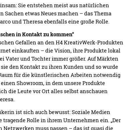
atürlich ist das ein Risiko. Doch der Schlüssel ist,
 und sich seine Ziele vor Augen zu halten – dann
elohnt“, resümieren sie ihren bisherigen
dieser ist bei zwei derart kreativen Köpfen
nicht zu Ende.
SEE ALSO
ES & REZEPTE
LOTTE KAROTTE
rk@gmail.com