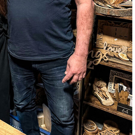
, wie viel Spaß sie an diesen Tätigkeiten haben.
nnen, ist für mich ein Geschenk“, erklärt Theresa.
Tochter viel neues Wissen über das Arbeiten mit
i. Bald wurde der erste Laser gekauft, mit welchem
und individuelle Stücke herstellen konnte. Die
r und Tochter steigerte sich mit jedem
– und nicht nur die Maschinen, sondern auch die
ell mehr. Dennoch hegten anfangs beide Zweifel:
in aufbauen beziehungsweise in solchen
ändig sein… macht das überhaupt Sinn?“ Doch
icht zu viel denken, sondern müsse einfach das
 und was einem gut tut, erklären Marco und
n – auf die Anmeldung für ein Kleinunternehmen
e über Online-Plattformen.
und Hand