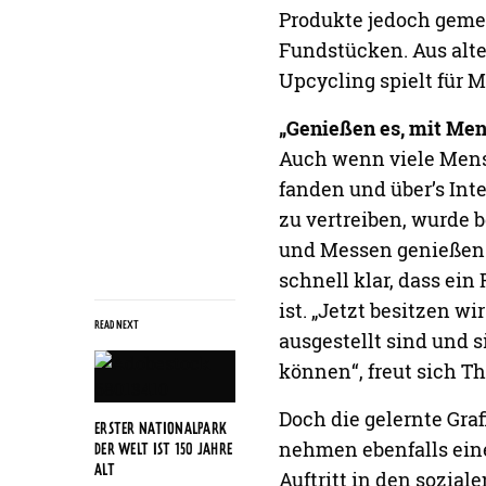
immer erst beweisen. N
einfach dranzubleiben
wird Mut auch meist b
gemeinsamen Weg. Und 
bestimmt noch lange 
GESUND
DIE F
Kontakt:
Am Plettlberg 4
94116 Hutthurm
E-Mail: h4.kreativwe
Tel.: 08505 922198