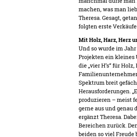
Bedeutung“, sind sich
„roten Faden zu finden
dennoch ein hartes St
positive Rückmeldunge
Menschen in Kontakt 
online oder auf Messe
Gegenseitige Begeiste
Langweilig wird Marco
Gegenteil. „Das Schö
gegenseitig wieder für
wenn aus etwas Altem 
festgehalten. Von den
Feinschliff nimmt das
die kreative Reise. Di
Rückmeldung ist das g