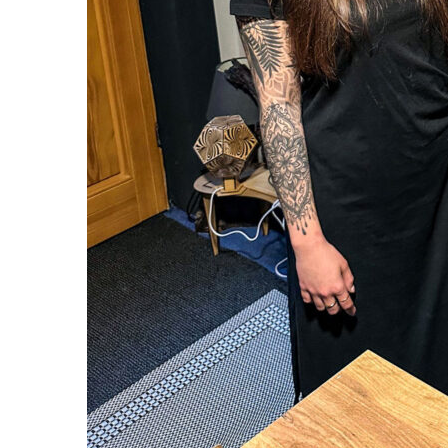
Schnell merkten beide
„Von Papa lernen zu kö
Marco brachte seiner 
Holz und Kunstharz be
man Sachen gravieren 
Begeisterung von Vate
gemeinsamen Projekt 
Verkäufe wurden schn
„Ein zweites Standbe
Krisenzeiten selbstst
manchmal dürfe man n
machen, was man liebt
Theresa. Gesagt, geta
folgten erste Verkäuf
Mit Holz, Harz, Herz 