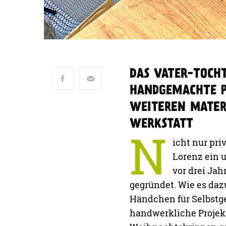
Und so wurde im Jahr
Projekten ein kleines
die „vier H’s“ für Hol
Familienunternehmen v
Spektrum breit gefäche
Herausforderungen. „E
produzieren – meist fe
gerne aus und genau d
ergänzt Theresa. Dabe
Bereichen zurück. De
beiden so viel Freude 
Produkte jedoch geme
Fundstücken. Aus al
Upcycling spielt für M
„Genießen es, mit Me