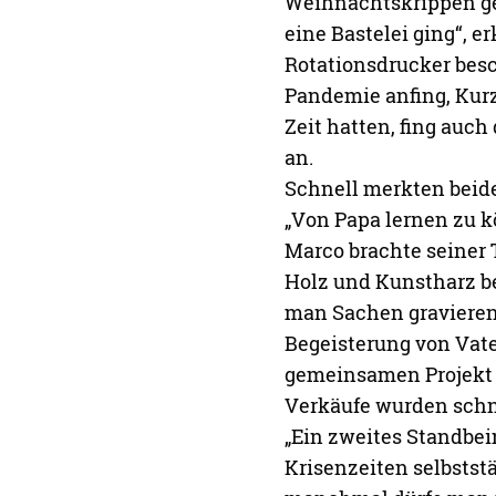
Auch wenn viele Mens
fanden und über’s Inte
zu vertreiben, wurde 
und Messen genießen 
schnell klar, dass ei
ist. „Jetzt besitzen 
READ NEXT
ausgestellt sind und s
können“, freut sich Th
Doch die gelernte Graf
ERSTER NATIONALPARK
nehmen ebenfalls eine
DER WELT IST 150 JAHRE
ALT
Auftritt in den sozial
Visitenkarte“, erklärt
zu Pinterest gibt es 
vertreten ist. Mit gro
Pinterest hat bislang 
mittlerweile knapp 5.