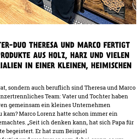
 2019 aus den gemeinsamen Vater-Tochter-
 Unternehmen: das H4 KreativWerk. Dabei stehen
z, Harz, Herz und Hand. Wichtig ist dem kleinen
or allem Vielseitigkeit. Deshalb ist auch das
rt und beide stellen sich gerne selbst vor neue
s gibt selten Produkte, die wir mehrmals
rtigen wir Unikate“, erklärt Marco. „Wir toben uns
as ist das Konzept, das auch die Leute anspricht“,
i scheut das eingespielte Duo nicht vor neuen
nn genau diese Abwechslung ist es, welche den
bei ihrer Arbeit bereitet. Eines haben die meisten
insam: Sie entstehen meist aus natürlichen
ten Sachen etwas Neues machen – das Thema
arco und Theresa ebenfalls eine große Rolle.
nschen in Kontakt zu kommen“