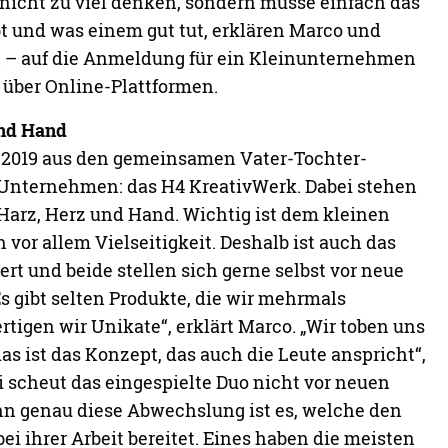
 beide über diese enorme Reichweite bewusst. Den
“ und die richtigen Leute zu erreichen, sei
ück Arbeit. Diese mache sich jedoch belohnt, wenn
n eintrudeln. „Generell genießen wir es, mit
zu kommen und uns auszutauschen – egal ob das
n und Märkten ist“.
rung für neue Projekte
 und Theresa bei ihrer Arbeit nie – ganz im
nste sind die eigenen ‚Wow-Momente‘, wenn wir uns
 ein Projekt begeistern“, lachen sie. Der Prozess,
wieder Neues entsteht, wird häufig digital
 ersten Ideen über die Entstehung bis hin zum
 Vater-Tochter-Duo seine Follower gerne mit auf
e Videos stoßen auf große Resonanz. Diese positive
rößte Kompliment. „Wer anders ist, muss sich