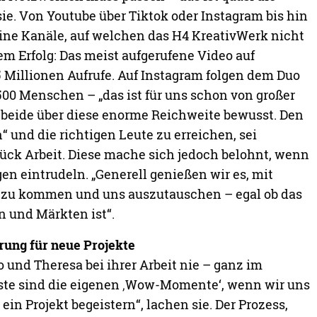
4_kreativwerk/
p/H4KreativWerk
SHARE
View Comments (0)