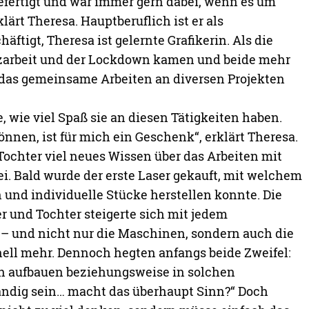
chen Gefallen an den H4 KreativWerk-Produkten
rnet einkauften – die Vision, ihre Produkte lokal
bei Vater und Tochter immer größer. Auf Märkten
sie den Kontakt zu ihren Kunden und so wurde
n Raum für die künstlerischen Arbeiten notwendig
wir einen Showroom, in dem unsere Produkte
ich die Leute vor Ort alles selbst anschauen
eresa.
ikerin ist sich auch bewusst: Soziale Medien
 tragende Rolle in ihrem Unternehmen ein. „Der
en Netzwerken muss passen – das ist quasi die
 sie. Von Youtube über Tiktok oder Instagram bis hin
keine Kanäle, auf welchen das H4 KreativWerk nicht
ßem Erfolg: Das meist aufgerufene Video auf
5 Millionen Aufrufe. Auf Instagram folgen dem Duo
500 Menschen – „das ist für uns schon von großer