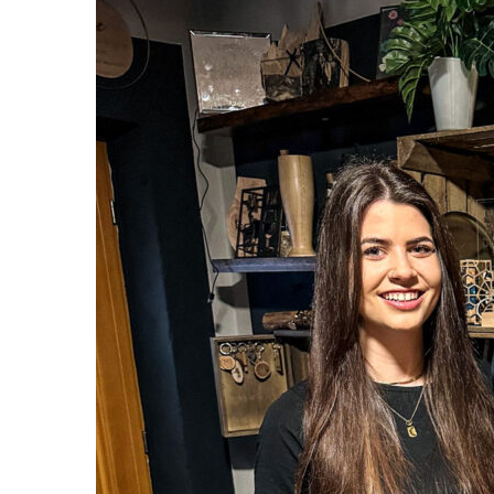
HANDGEMACHTE P
WEITEREN MATERI
WERKSTATT
N
icht nur pri
Lorenz ein 
vor drei Ja
gegründet. Wie es da
Händchen für Selbstge
handwerkliche Projekt
Weihnachtskrippen ge
eine Bastelei ging“, er
Rotationsdrucker besch
Pandemie anfing, Kur
Zeit hatten, fing auc
an.