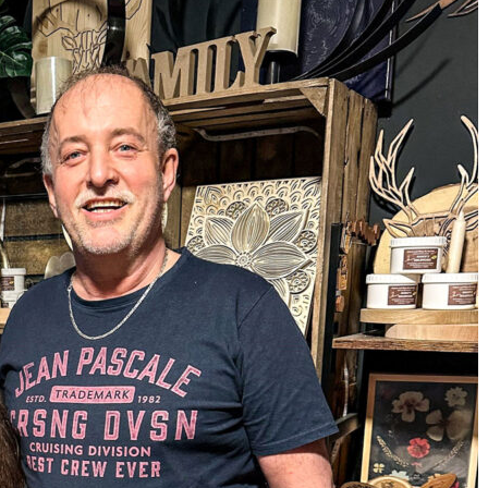
RODUKTE AUS HOLZ, HARZ UND VIELEN
ALIEN IN EINER KLEINEN, HEIMISCHEN
vat, sondern auch beruflich sind Theresa und Marco
unzertrennliches Team: Vater und Tochter haben
hren gemeinsam ein kleines Unternehmen
zu kam? Marco Lorenz hatte schon immer ein
machtes. „Seit ich denken kann, hat sich Papa für
e begeistert. Er hat zum Beispiel
fertigt und war immer gern dabei, wenn es um
klärt Theresa. Hauptberuflich ist er als
äftigt, Theresa ist gelernte Grafikerin. Als die
zarbeit und der Lockdown kamen und beide mehr
h das gemeinsame Arbeiten an diversen Projekten