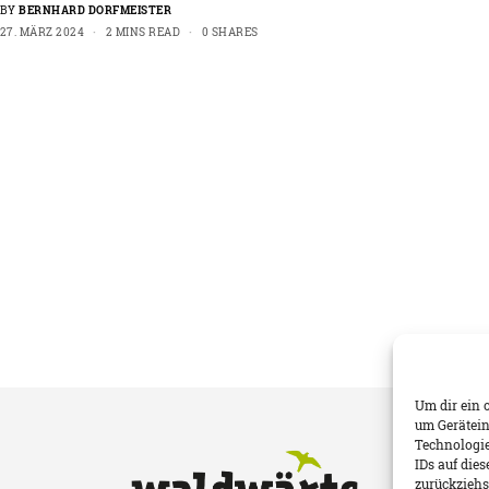
BY
BERNHARD DORFMEISTER
27. MÄRZ 2024
2 MINS READ
0 SHARES
Um dir ein 
um Gerätein
Technologie
IDs auf die
zurückziehs