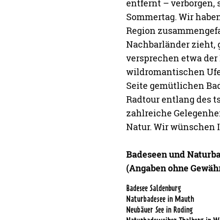
entfernt – verborgen, 
Sommertag. Wir haben 
Region zusammengefass
Nachbarländer zieht, g
versprechen etwa der 
wildromantischen Ufer
Seite gemütlichen Ba
Radtour entlang des t
zahlreiche Gelegenhei
Natur. Wir wünschen I
Badeseen und Naturba
(Angaben ohne Gewähr 
Badesee Saldenburg
Naturbadesee in Mauth
Neubäuer See in Roding