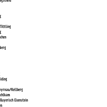
egscheid
g
Tittling
g
nchen
nberg
g
iding
hyrnau/Kellberg
schlkam
ayerisch Eisenstein
en