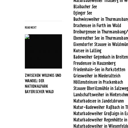
Naturbadeweiher Thalberg in W
Blaibacher See
Eginger See
Buchwiesweiher in Thurmansban
Drachensee in Furth im Wald
READ NEXT
Dreiburgensee in Thurmansbang/
Ebenreuther See in Thurmansban
Eixendorfer Stausee in Waldmü
Kursee in Lalling
Badeweiher Gegenbach in Breite
Freudensee in Hauzenberg
Friedenhain-See in Parkstetten
ZWISCHEN WILDNIS UND
Griesweiher in Niederalteich
WANDEL: DER
Höllensteinsee in Prackenbach
NATIONALPARK
Stausee Oberilzmühle in Salzwe
BAYERISCHER WALD
Landschaftsweiher in Hinterschm
Naturbadesee in Jandelsbrunn
Natur-Badeweiher Raßbach in T
Naturbadeweiher Großaign in E
Naturbadeweiher Regenhütte in B
Naturbadeweiher in Wiesenfeld