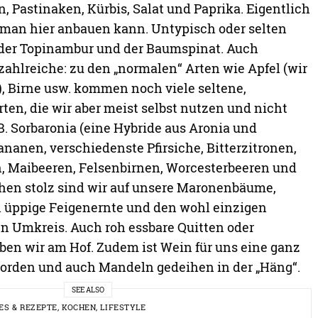
, Pastinaken, Kürbis, Salat und Paprika. Eigentlich
 man hier anbauen kann. Untypisch oder selten
, der Topinambur und der Baumspinat. Auch
zahlreiche: zu den „normalen“ Arten wie Apfel (wir
), Birne usw. kommen noch viele seltene,
en, die wir aber meist selbst nutzen und nicht
B. Sorbaronia (eine Hybride aus Aronia und
ananen, verschiedenste Pfirsiche, Bitterzitronen,
, Maibeeren, Felsenbirnen, Worcesterbeeren und
chen stolz sind wir auf unsere Maronenbäume,
h üppige Feigenernte und den wohl einzigen
n Umkreis. Auch roh essbare Quitten oder
en wir am Hof. Zudem ist Wein für uns eine ganz
worden und auch Mandeln gedeihen in der „Häng“.
SEE ALSO
ES & REZEPTE
,
KOCHEN
,
LIFESTYLE