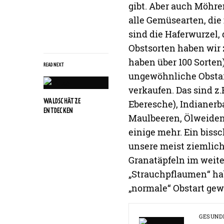
gibt. Aber auch Möhren
alle Gemüsearten, die
sind die Haferwurzel
Obstsorten haben wir 
haben über 100 Sorten
READ NEXT
ungewöhnliche Obstart
verkaufen. Das sind z.
WALDSCHÄTZE
Eberesche), Indianerb
ENTDECKEN
Maulbeeren, Ölweiden
einige mehr. Ein biss
unsere meist ziemlic
Granatäpfeln im weite
„Strauchpflaumen“ hab
„normale“ Obstart ge
GESUND