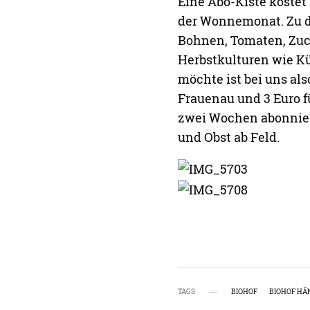
Eine Abo-Kiste kostet
der Wonnemonat. Zu d
Bohnen, Tomaten, Zucc
Herbstkulturen wie Kü
möchte ist bei uns als
Frauenau und 3 Euro f
zwei Wochen abonnier
und Obst ab Feld.
TAGS
BIOHOF
BIOHOF HÄ